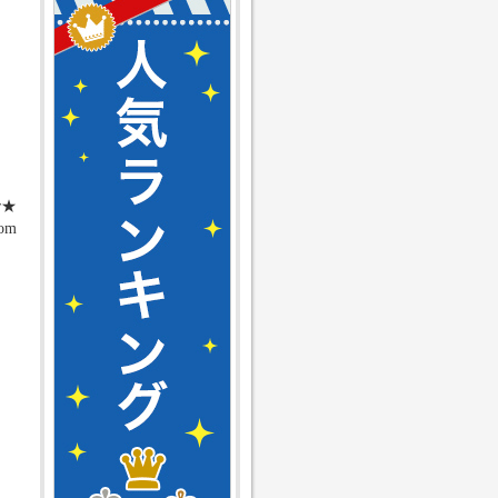
で★
com