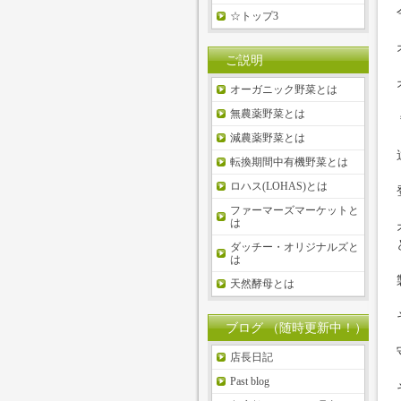
☆トップ3
ご説明
オーガニック野菜とは
無農薬野菜とは
減農薬野菜とは
転換期間中有機野菜とは
ロハス(LOHAS)とは
ファーマーズマーケットと
は
ダッチー・オリジナルズと
は
天然酵母とは
ブログ （随時更新中！）
店長日記
Past blog