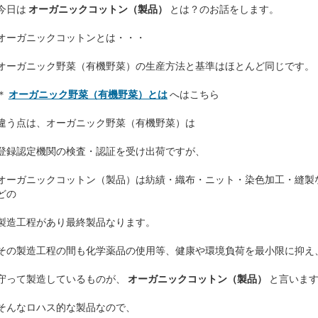
今日は
オーガニックコットン（製品）
とは？のお話をします。
オーガニックコットンとは・・・
オーガニック野菜（有機野菜）の生産方法と基準はほとんど同じです。
＊
オーガニック野菜（有機野菜）とは
へはこちら
違う点は、オーガニック野菜（有機野菜）は
登録認定機関の検査・認証を受け出荷ですが、
オーガニックコットン（製品）は紡績・織布・ニット・染色加工・縫製
どの
製造工程があり最終製品なります。
その製造工程の間も化学薬品の使用等、健康や環境負荷を最小限に抑え
守って製造しているものが、
オーガニックコットン（製品）
と言いま
そんなロハス的な製品なので、