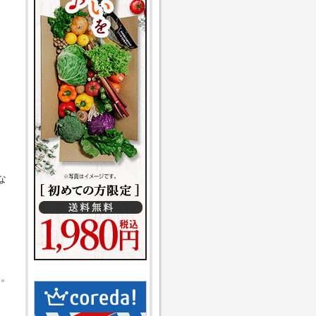
な
、
す。